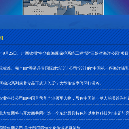
闻
20年9月25日、广西钦州“中华白海豚保护系统工程”暨“三娘湾海洋公园”项目..
际标准、完全由“香港丹青国际建筑设计公司”设计的“中国第一座海洋哺乳动
阿穆尔系列康养食品正式进入辽宁大型旅游度假区虹溪谷。
农业科技公司由中国苜蓿草产业领军人物，号称中国第一草人的吴维兴担
北方集团将与开发商共同打造一个东北最具特色的以生物科技为“主题与亮点”
国际集团公司,是大型国际性文化旅游项目策划