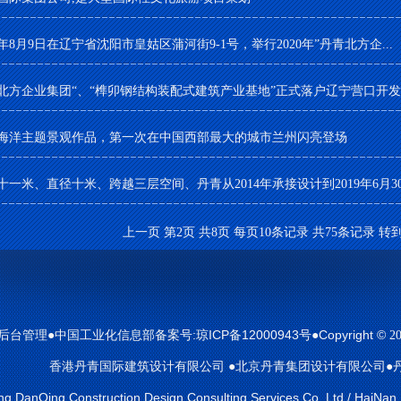
20年8月9日在辽宁省沈阳市皇姑区蒲河街9-1号，举行2020年”丹青北方企...
北方企业集团“、“榫卯钢结构装配式建筑产业基地”正式落户辽宁营口开
海洋主题景观作品，第一次在中国西部最大的城市兰州闪亮登场
十一米、直径十米、跨越三层空间、丹青从2014年承接设计到2019年6月30.
上一页
第2页 共8页 每页10条记录 共75条记录 转
●中国工业化信息部备案号:琼ICP备12000943号●Copyright ©
后台管理
2
香港丹青国际建筑设计有限公司 ●北京丹青集团设计有限公司●
 DanQing Construction Design Consulting Services Co.,Ltd / HaiNan D