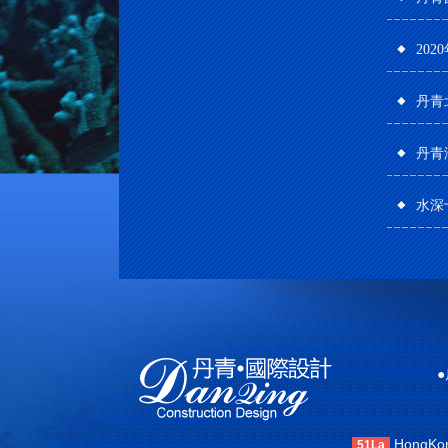
20
丹青
丹青
水深
●
HongKong
51La