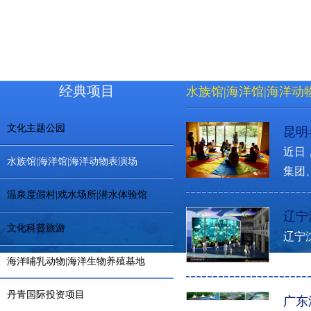
经典项目
水族馆|海洋馆|海洋动
文化主题公园
昆明
近日
水族馆|海洋馆|海洋动物表演场
集团
温泉度假村|戏水场所|潜水体验馆
辽宁
文化科普旅游
辽宁沈
海洋哺乳动物|海洋生物养殖基地
丹青国际投资项目
广东