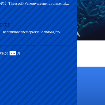
Venergygreenenvironmental...
公园】
aithemeparkinShandongPro...
 转到第
页